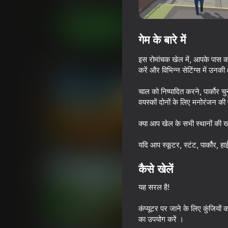
लड़कों के लिए
आर्केड
SmallIndie
अब खेलें
गेम के बारे में
इस रोमांचक खेल में, आपके पास क
समान खेल
करें और विभिन्न सेटिंग्स में उनकी 
चाल को निष्पादित करने, पार्कौर च
वयस्कों दोनों के लिए मनोरंजन की
क्या आप खेल के सभी स्थानों की ख
16+
78
65
यदि आप स्कूटर, स्टंट, पार्कौर, हा
Enduro Cross Motorsport
Extreme Flip
कैसे खेलें
यह सरल है!
कंप्यूटर पर जाने के लिए कुंजियो
76
62
का उपयोग करें ।