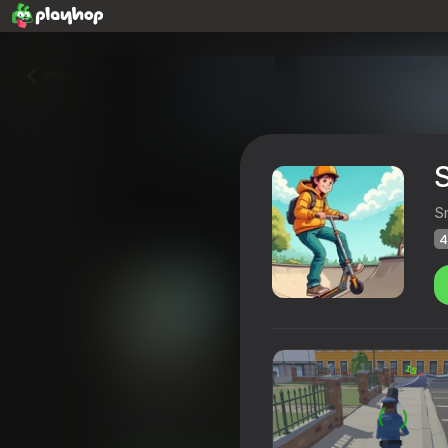
वापस
S
Sm
4
Skatepark: Scooter Stunts
Playhop रेटिंग
40
3,8
खिलाड़ियों की रेटिंग
6+