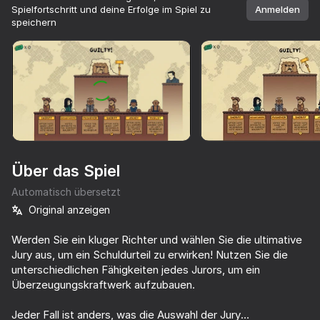
Spielfortschritt und deine Erfolge im Spiel zu
Anmelden
speichern
Drehe dein Gerät
Das Spiel unterstützt nur die horizontale
Ausrichtung
Über das Spiel
Automatisch übersetzt
Original anzeigen
Werden Sie ein kluger Richter und wählen Sie die ultimative
Jury aus, um ein Schuldurteil zu erwirken! Nutzen Sie die
SPIELEN
unterschiedlichen Fähigkeiten jedes Jurors, um ein
Überzeugungskraftwerk aufzubauen.
53
65
57
41
Cookie Clicker
Build Fight
EvoWorld - Evolve to the End
Jeder Fall ist anders, was die Auswahl der Jury