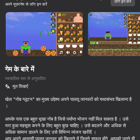
लॉग इन करें
अपने यूज़रनेम से लॉग इन करें
डिवाइस घुमाएँ
यह गेम केवल लैंडस्केप
ओरिएंटेशन का समर्थन करता है
गेम के बारे में
स्वचालित रूप से अनुवादित
मूल दिखाएँ
खेल "नोब ग्लूटन" का मुख्य उद्देश्य अपने पालतू जानवरों को यथासंभव खिलाना है
।
प्ले
आपके पास एक बहुत भूखा नोब है जिसे पर्याप्त भोजन नहीं मिल सकता है । उसे
भरा हुआ महसूस करने के लिए बहुत कुछ चाहिए । उसे बदलने और अधिक से
65
66
58
अधिक सामान डालने के लिए उसे विभिन्न व्यंजन खरीदें ।
99 Nights in the Forest with Noob and Pro!
Cubecraft Sandbox: Ragdoll Playground
Rainbow friends escape
आप अपने आभासी पालतू जानवर को खिलाने में जितने सफल होंगे, आपको उतने ही