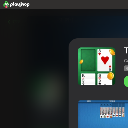
वापस
T
G
4
The Best Freecell Solitaire
Playhop रेटिंग
42
3,8
खिलाड़ियों की रेटिंग
12+