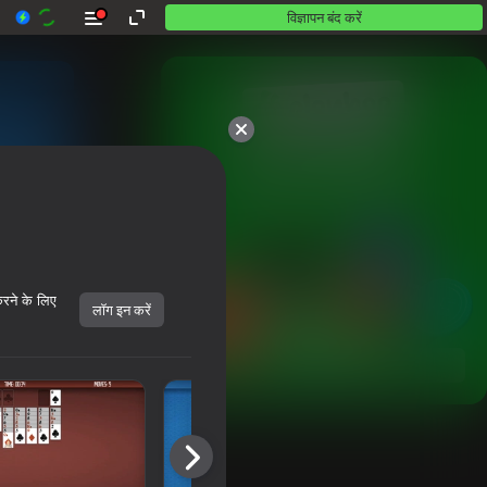
विज्ञापन बंद करें
10,000 से अधिक गेम।

सभी मुफ़्त। सभी आपके।
करने के लिए
लॉग इन करें
शुरू करें