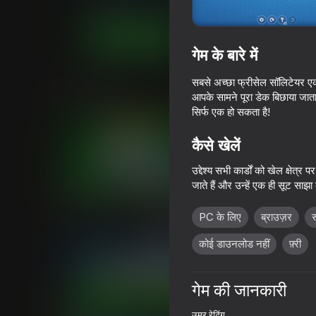
कार्ड
बोर्ड
Good Vibes Games
अब खेलें
गेम के बारे में
सबसे अच्छा फ्रीसेल सॉलिटेयर एक व
समान खेल
आपके सामने पूरा डेक बिछाया जाता
सिर्फ एक हो सकता है!
कैसे खेलें
उद्देश्य सभी कार्डों को खेल क्षेत
जाते हैं और उन्हें एक ही सूट सा
16+
84
59
Solitaire Classic Klondike
Plinko Clicker
PC के लिए
ब्राउज़र
र
कोई डाउनलोड नहीं
फ़्री
गेम की जानकारी
16+
74
75
उम्र रेटिंग