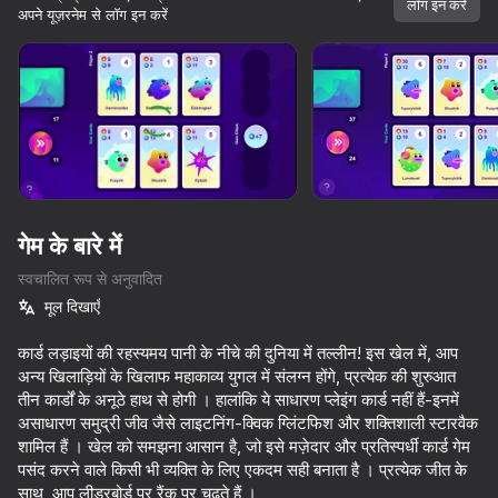
लॉग इन करें
अपने यूज़रनेम से लॉग इन करें
डिवाइस घुमाएँ
यह गेम केवल लैंडस्केप
ओरिएंटेशन का समर्थन करता है
गेम के बारे में
स्वचालित रूप से अनुवादित
मूल दिखाएँ
कार्ड लड़ाइयों की रहस्यमय पानी के नीचे की दुनिया में तल्लीन! इस खेल में, आप
अन्य खिलाड़ियों के खिलाफ महाकाव्य युगल में संलग्न होंगे, प्रत्येक की शुरुआत
तीन कार्डों के अनूठे हाथ से होगी । हालांकि ये साधारण प्लेइंग कार्ड नहीं हैं-इनमें
प्ले
असाधारण समुद्री जीव जैसे लाइटनिंग-क्विक ग्लिंटफिश और शक्तिशाली स्टारवैक
शामिल हैं । खेल को समझना आसान है, जो इसे मज़ेदार और प्रतिस्पर्धी कार्ड गेम
50
36
49
पसंद करने वाले किसी भी व्यक्ति के लिए एकदम सही बनाता है । प्रत्येक जीत के
Call Dandy world now!
Apple Worm
Escape from Quadrober! Sprunki
Stack Fire B
साथ, आप लीडरबोर्ड पर रैंक पर चढ़ते हैं ।