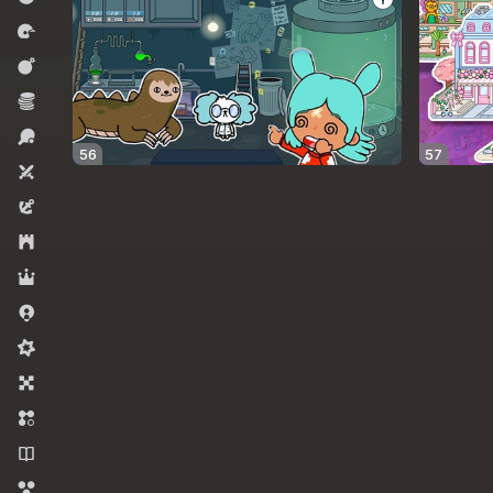
रेसिंग
कार्रवाई
ईकोनॉमी
स्पोर्ट्स
56
57
टू प्लेयर्स
एडवेंचर
रणनीति
भूमिका निभाना
.io गेम्स
मिडकोर
बोर्ड
मैच 3
उपन्यास
बबल शूटर्स