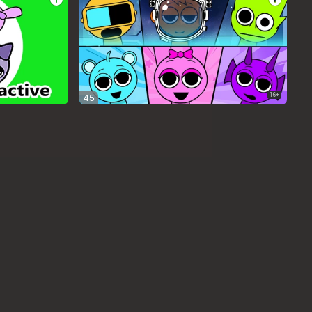
16+
45