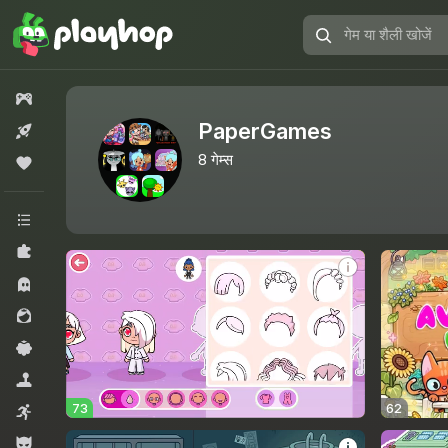
गेम
या
शैली
सभी गेम्स
खोजें
PaperGames
नया
8
गेम्स
लोकप्रिय
सभी श्रेणियां
पज़ल्स
हॉरर.
लड़कियों के लिए
कैज़ुअल
सिमूलेटर्स
73
62
आर्केड
लड़कों के लिए