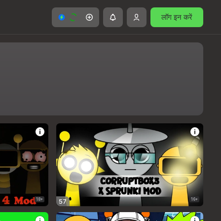
लॉग इन करें
18+
16+
57